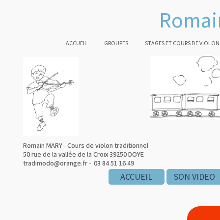
Romain
ACCUEIL
GROUPES
STAGES ET COURS DE VIOLON
Romain MARY - Cours de violon traditionnel
Romain MARY - Cours de violon traditionnel
50 rue de la vallée de la Croix 39250 DOYE
50 rue de la vallée de la Croix 39250 DOYE
tradimodo@orange.fr - 03 84 51 16 49
tradimodo@orange.fr - 03 84 51 16 49
ACCUEIL
ACCUEIL
ACCUEIL
SON VIDEO
SON VIDEO
SON VIDEO