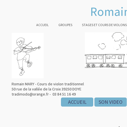
Romain
ACCUEIL
GROUPES
STAGES ET COURS DE VIOLONS
Romain MARY - Cours de violon traditionnel
Romain MARY - Cours de violon traditionnel
50 rue de la vallée de la Croix 39250 DOYE
50 rue de la vallée de la Croix 39250 DOYE
tradimodo@orange.fr - 03 84 51 16 49
tradimodo@orange.fr - 03 84 51 16 49
ACCUEIL
ACCUEIL
ACCUEIL
SON VIDEO
SON VIDEO
SON VIDEO