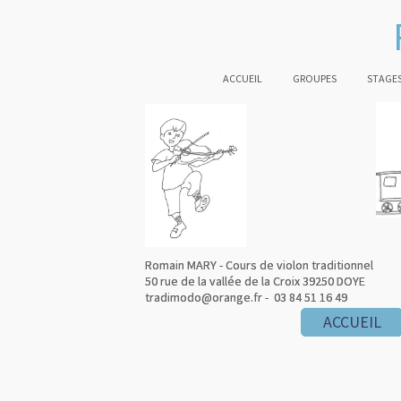
ACCUEIL
GROUPES
STAGES
Romain MARY - Cours de violon traditionnel
Romain MARY - Cours de violon traditionnel
50 rue de la vallée de la Croix 39250 DOYE
50 rue de la vallée de la Croix 39250 DOYE
tradimodo@orange.fr - 03 84 51 16 49
tradimodo@orange.fr - 03 84 51 16 49
ACCUEIL
ACCUEIL
ACCUEIL