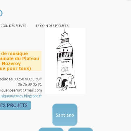
o
 COIN DES ÉLÈVES
LE COIN DES PROJETS
e de musique
unale du Plateau
 Nozeroy
ue pour tous)
nonciades 39250 NOZEROY
06 76 89 05 91
siquenozeroy@gmail.com
usiquenozeroy.blogspot.fr
DES PROJETS
Santiano