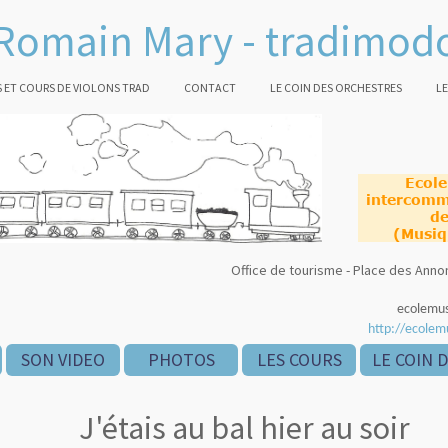
Romain Mary - tradimod
 ET COURS DE VIOLONS TRAD
CONTACT
LE COIN DES ORCHESTRES
LE
Ecol
intercomm
de
(Musiq
Office de tourisme - Place des An
ecolemu
http://ecolem
SON VIDEO
PHOTOS
LES COURS
LE COIN 
J'étais au bal hier au soir