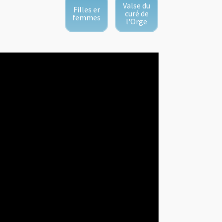
Valse du
Filles er
curé de
femmes
l'Orge