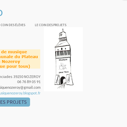
o
 COIN DES ÉLÈVES
LE COIN DES PROJETS
e de musique
unale du Plateau
 Nozeroy
ue pour tous)
nonciades 39250 NOZEROY
06 76 89 05 91
siquenozeroy@gmail.com
usiquenozeroy.blogspot.fr
DES PROJETS