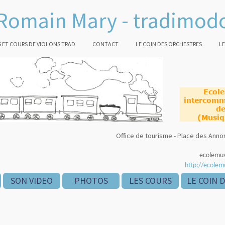
Romain Mary - tradimod
 ET COURS DE VIOLONS TRAD
CONTACT
LE COIN DES ORCHESTRES
LE
Ecol
intercomm
de
(Musiq
Office de tourisme - Place des An
ecolemu
http://ecolem
SON VIDEO
PHOTOS
LES COURS
LE COIN 