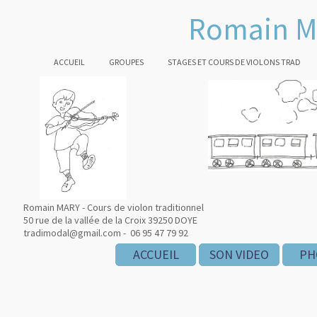
Romain M
ACCUEIL
GROUPES
STAGES ET COURS DE VIOLONS TRAD
Romain MARY - Cours de violon traditionnel
50 rue de la vallée de la Croix 39250 DOYE
tradimodal@gmail.com - 06 95 47 79 92
ACCUEIL
ACCUEIL
ACCUEIL
SON VIDEO
SON VIDEO
SON VIDEO
PH
PH
PH