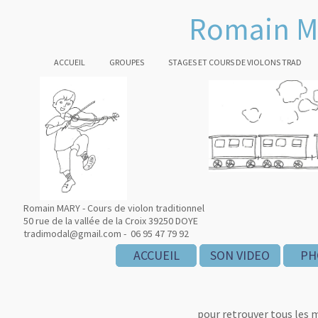
Romain M
ACCUEIL
GROUPES
STAGES ET COURS DE VIOLONS TRAD
Romain MARY - Cours de violon traditionnel
50 rue de la vallée de la Croix 39250 DOYE
tradimodal@gmail.com - 06 95 47 79 92
ACCUEIL
ACCUEIL
ACCUEIL
SON VIDEO
SON VIDEO
SON VIDEO
PH
PH
PH
pour retrouver tous les 