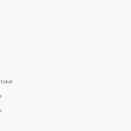
tzikel
e
u