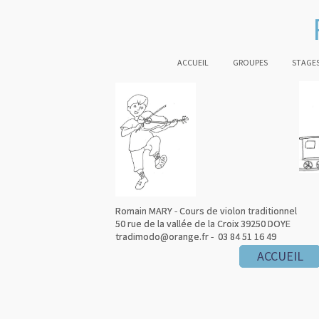
ACCUEIL
GROUPES
STAGES
Romain MARY - Cours de violon traditionnel
Romain MARY - Cours de violon traditionnel
50 rue de la vallée de la Croix 39250 DOYE
50 rue de la vallée de la Croix 39250 DOYE
tradimodo@orange.fr - 03 84 51 16 49
tradimodo@orange.fr - 03 84 51 16 49
ACCUEIL
ACCUEIL
ACCUEIL