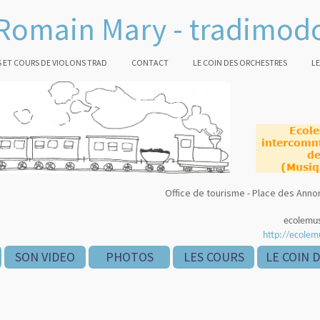
Romain Mary - tradimod
 ET COURS DE VIOLONS TRAD
CONTACT
LE COIN DES ORCHESTRES
LE
Ecol
intercomm
de
(Musiq
Office de tourisme - Place des An
ecolemu
http://ecolem
SON VIDEO
PHOTOS
LES COURS
LE COIN 