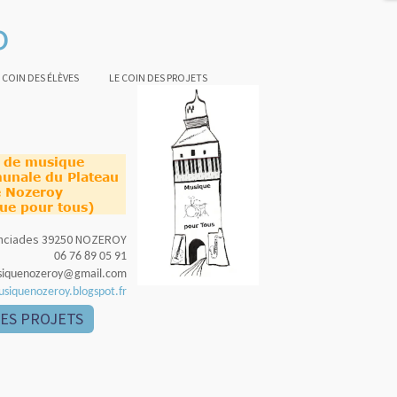
o
 COIN DES ÉLÈVES
LE COIN DES PROJETS
e de musique
unale du Plateau
 Nozeroy
ue pour tous)
nonciades 39250 NOZEROY
06 76 89 05 91
siquenozeroy@gmail.com
usiquenozeroy.blogspot.fr
DES PROJETS