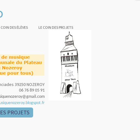
o
 COIN DES ÉLÈVES
LE COIN DES PROJETS
e de musique
unale du Plateau
 Nozeroy
ue pour tous)
nonciades 39250 NOZEROY
06 76 89 05 91
siquenozeroy@gmail.com
usiquenozeroy.blogspot.fr
DES PROJETS