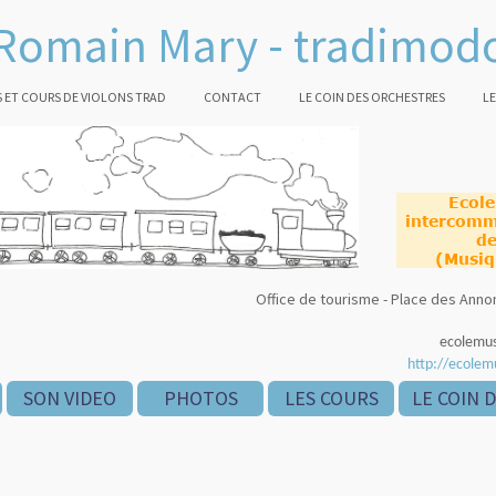
Romain Mary - tradimod
 ET COURS DE VIOLONS TRAD
CONTACT
LE COIN DES ORCHESTRES
LE
Ecol
intercomm
de
(Musiq
Office de tourisme - Place des An
ecolemu
http://ecolem
SON VIDEO
PHOTOS
LES COURS
LE COIN 