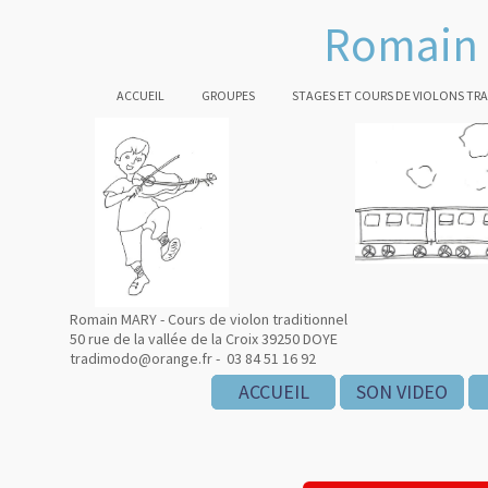
Romain 
ACCUEIL
GROUPES
STAGES ET COURS DE VIOLONS TR
Romain MARY - Cours de violon traditionnel
50 rue de la vallée de la Croix 39250 DOYE
tradimodo@orange.fr - 03 84 51 16 92
ACCUEIL
ACCUEIL
ACCUEIL
SON VIDEO
SON VIDEO
SON VIDEO