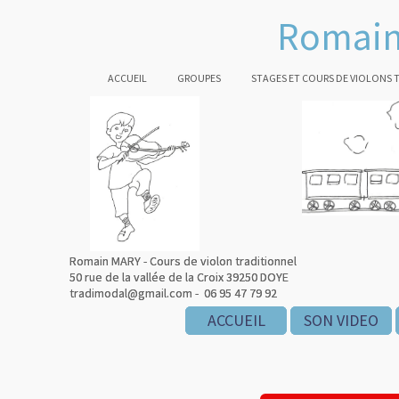
Romain
ACCUEIL
GROUPES
STAGES ET COURS DE VIOLONS 
Romain MARY - Cours de violon traditionnel
Romain MARY - Cours de violon traditionnel
50 rue de la vallée de la Croix 39250 DOYE
50 rue de la vallée de la Croix 39250 DOYE
tradimodal@gmail.com - 06 95 47 79 92
tradimodal@gmail.com - 06 95 47 79 92
ACCUEIL
ACCUEIL
ACCUEIL
SON VIDEO
SON VIDEO
SON VIDEO