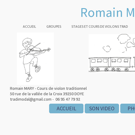
Romain M
ACCUEIL
GROUPES
STAGES ET COURS DE VIOLONS TRAD
Romain MARY - Cours de violon traditionnel
Romain MARY - Cours de violon traditionnel
50 rue de la vallée de la Croix 39250 DOYE
50 rue de la vallée de la Croix 39250 DOYE
tradimodal@gmail.com - 06 95 47 79 92
tradimodal@gmail.com - 06 95 47 79 92
ACCUEIL
ACCUEIL
ACCUEIL
SON VIDEO
SON VIDEO
SON VIDEO
PH
PH
PH