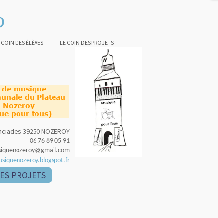
o
 COIN DES ÉLÈVES
LE COIN DES PROJETS
e de musique
unale du Plateau
 Nozeroy
ue pour tous)
nonciades 39250 NOZEROY
06 76 89 05 91
siquenozeroy@gmail.com
usiquenozeroy.blogspot.fr
DES PROJETS