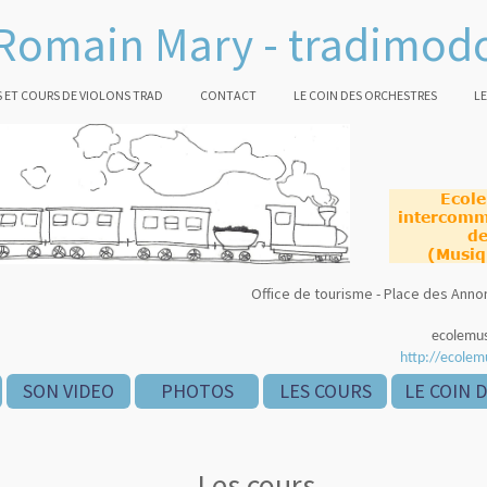
Romain Mary - tradimod
 ET COURS DE VIOLONS TRAD
CONTACT
LE COIN DES ORCHESTRES
LE
Ecol
intercomm
de
(Musiq
Office de tourisme - Place des An
ecolemu
http://ecolem
SON VIDEO
PHOTOS
LES COURS
LE COIN 
Les cours