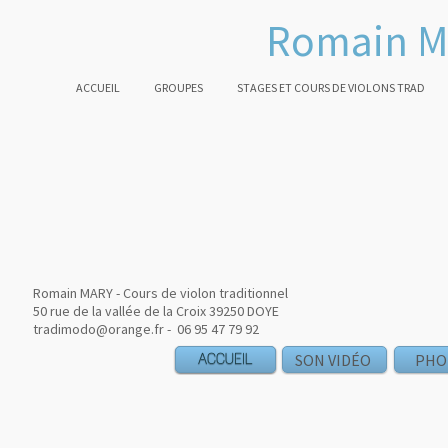
Romain M
ACCUEIL
GROUPES
STAGES ET COURS DE VIOLONS TRAD
Romain MARY - Cours de violon traditionnel
50 rue de la vallée de la Croix 39250 DOYE
tradimodo@orange.fr - 06 95 47 79 92
ACCUEIL
ACCUEIL
SON VIDÉO
PHO