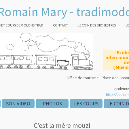
Romain Mary - tradimod
 ET COURS DE VIOLONS TRAD
CONTACT
LE COIN DES ORCHESTRES
LE
Ecol
intercomm
de
(Musiq
Office de tourisme - Place des An
ecolemu
http://ecolem
SON VIDEO
PHOTOS
LES COURS
LE COIN 
C'est la mère mouzi