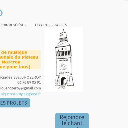
o
 COIN DES ÉLÈVES
LE COIN DES PROJETS
e de musique
unale du Plateau
 Nozeroy
ue pour tous)
nonciades 39250 NOZEROY
06 76 89 05 91
siquenozeroy@gmail.com
usiquenozeroy.blogspot.fr
DES PROJETS
Rejoindre
le chant