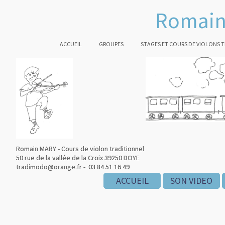
Romain
ACCUEIL
GROUPES
STAGES ET COURS DE VIOLONS 
Romain MARY - Cours de violon traditionnel
Romain MARY - Cours de violon traditionnel
50 rue de la vallée de la Croix 39250 DOYE
50 rue de la vallée de la Croix 39250 DOYE
tradimodo@orange.fr - 03 84 51 16 49
tradimodo@orange.fr - 03 84 51 16 49
ACCUEIL
ACCUEIL
ACCUEIL
SON VIDEO
SON VIDEO
SON VIDEO