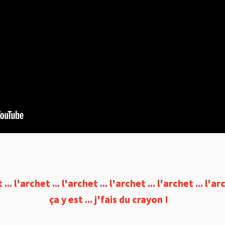
... l'archet ... l'archet ... l'archet ... l'archet ... l'ar
... l'archet ... l'archet ... l'archet ... l'archet ... l'ar
ça y est ...
ça y est ...
j'fais
j'fais
du crayon !
du crayon !