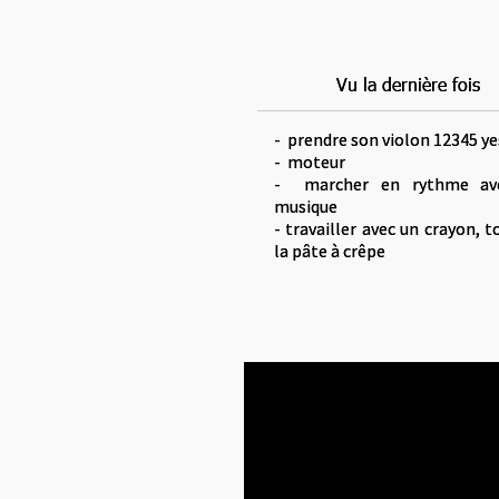
Vu la dernière fois
Vu la dernière fois
- prendre son violon 12345 ye
- prendre son violon 12345 ye
- moteur
- moteur
- marcher en rythme av
- marcher en rythme av
musique
musique
- travailler avec un crayon, to
- travailler avec un crayon, to
la pâte à crêpe
la pâte à crêpe