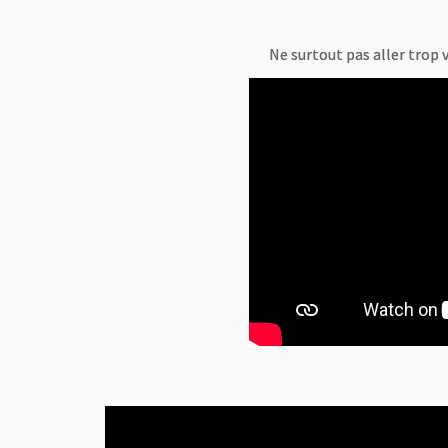
Ne surtout pas aller trop vit
Ne surtout pas aller trop vit