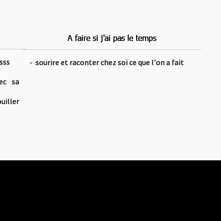
A faire si j'ai pas le temps
A faire si j'ai pas le temps
A faire si j'ai pas le temps
sss
sss
- sourire et raconter chez soi ce que l'on a fait
- sourire et raconter chez soi ce que l'on a fait
- sourire et raconter chez soi ce que l'on a fait
ec sa
ec sa
uiller
uiller