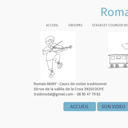
Roma
ACCUEIL
GROUPES
STAGES ET COURS DE V
Romain MARY - Cours de violon traditionnel
Romain MARY - Cours de violon traditionnel
50 rue de la vallée de la Croix 39250 DOYE
50 rue de la vallée de la Croix 39250 DOYE
tradimodal@gmail.com - 06 95 47 79 92
tradimodal@gmail.com - 06 95 47 79 92
ACCUEIL
ACCUEIL
ACCUEIL
SON VIDEO
SON VIDEO
SON VIDEO
SON VIDEO
SON VIDEO