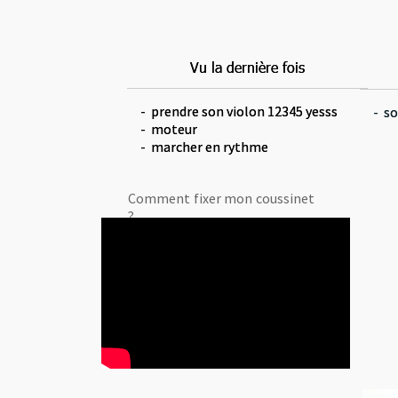
Vu la dernière fois
Vu la dernière fois
- prendre son violon 12345 yesss
- prendre son violon 12345 yesss
- so
- so
- moteur
- moteur
- marcher en rythme
- marcher en rythme
Comment fixer mon coussinet
?