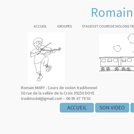
Romain 
ACCUEIL
GROUPES
STAGES ET COURS DE VIOLONS T
Romain MARY - Cours de violon traditionnel
50 rue de la vallée de la Croix 39250 DOYE
tradimodal@gmail.com - 06 95 47 79 92
ACCUEIL
ACCUEIL
ACCUEIL
SON VIDEO
SON VIDEO
SON VIDEO