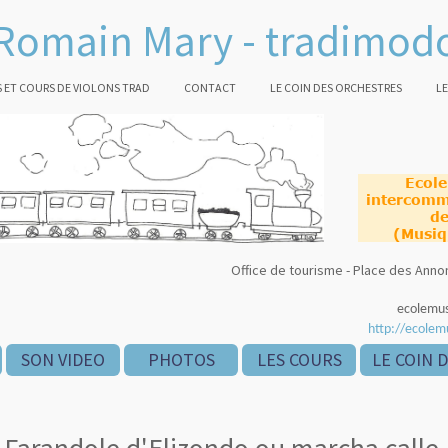
Romain Mary - tradimod
 ET COURS DE VIOLONS TRAD
CONTACT
LE COIN DES ORCHESTRES
LE
Ecol
intercomm
de
(Musiq
Office de tourisme - Place des An
ecolemu
http://ecolem
SON VIDEO
PHOTOS
LES COURS
LE COIN 