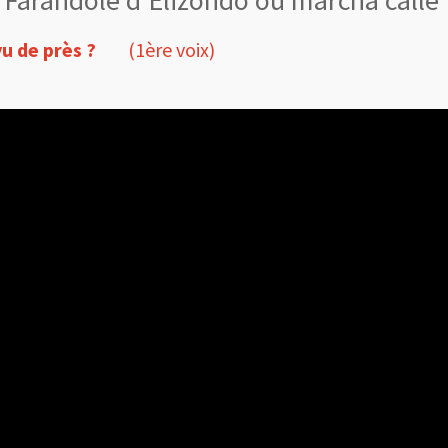
Farandole d'Elizondo ou marcha calle
 vu de près ?
(1ère voix)