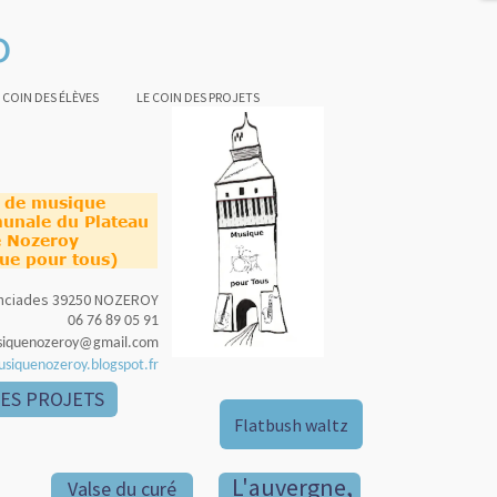
o
 COIN DES ÉLÈVES
LE COIN DES PROJETS
e de musique
unale du Plateau
 Nozeroy
ue pour tous)
nonciades 39250 NOZEROY
06 76 89 05 91
siquenozeroy@gmail.com
usiquenozeroy.blogspot.fr
DES PROJETS
Flatbush waltz
L'auvergne,
Valse du curé