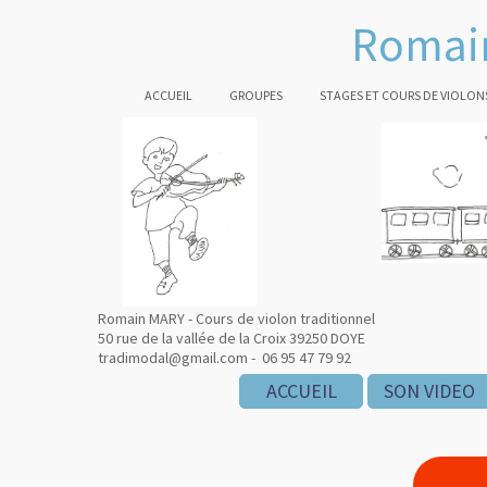
Romain
ACCUEIL
GROUPES
STAGES ET COURS DE VIOLON
Romain MARY - Cours de violon traditionnel
50 rue de la vallée de la Croix 39250 DOYE
tradimodal@gmail.com - 06 95 47 79 92
ACCUEIL
ACCUEIL
ACCUEIL
SON VIDEO
SON VIDEO
SON VIDEO