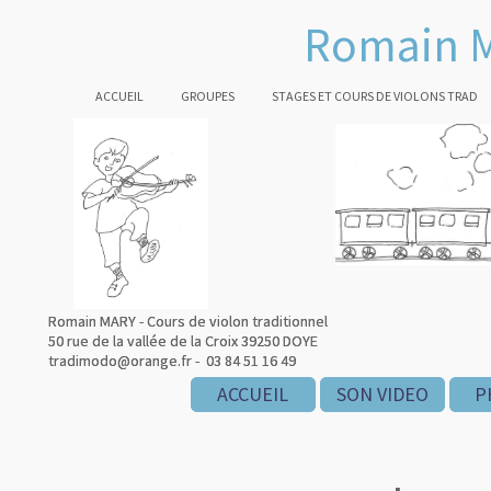
Romain M
ACCUEIL
GROUPES
STAGES ET COURS DE VIOLONS TRAD
Romain MARY - Cours de violon traditionnel
Romain MARY - Cours de violon traditionnel
50 rue de la vallée de la Croix 39250 DOYE
50 rue de la vallée de la Croix 39250 DOYE
tradimodo@orange.fr - 03 84 51 16 49
tradimodo@orange.fr - 03 84 51 16 49
ACCUEIL
ACCUEIL
SON VIDEO
SON VIDEO
P
P