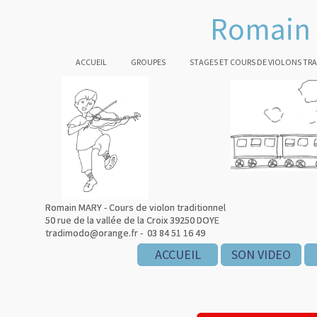
Romain 
ACCUEIL
GROUPES
STAGES ET COURS DE VIOLONS TR
Romain MARY - Cours de violon traditionnel
Romain MARY - Cours de violon traditionnel
50 rue de la vallée de la Croix 39250 DOYE
50 rue de la vallée de la Croix 39250 DOYE
tradimodo@orange.fr - 03 84 51 16 49
tradimodo@orange.fr - 03 84 51 16 49
ACCUEIL
ACCUEIL
SON VIDEO
SON VIDEO