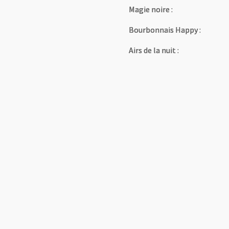
Magie noire :
Magie noire :
Magie noire :
Bourbonnais Happy :
Bourbonnais Happy :
Bourbonnais Happy :
Airs de la nuit :
Airs de la nuit :
Airs de la nuit :