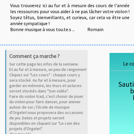
Vous trouverez ici au fur et à mesure des cours de l'année
les ressources pour vous aider à ne pas lâcher votre violon !
Soyez têtus, bienveillants, et curieux, car cela va être une
année sympatique !
Bonne musique à vous tou.te.s ...
Romain
Comment ça marche ?
Comment ça marche ?
Comment ça marche ?
Le co
Sur cette page les infos de la semaine.
Sur cette page les infos de la semaine.
Sur cette page les infos de la semaine.
Et au fur et à mesure, un peu de rangement !
Et au fur et à mesure, un peu de rangement !
Et au fur et à mesure, un peu de rangement !
C
C
C
liquez sur "Les cours" : chaque cours y
liquez sur "Les cours" : chaque cours y
liquez sur "Les cours" : chaque cours y
sera stocké.
sera stocké.
sera stocké.
Au fur et à mesure, pour
Au fur et à mesure, pour
Au fur et à mesure, pour
Sauti
garder en mémoire, les trucs et astuces
garder en mémoire, les trucs et astuces
garder en mémoire, les trucs et astuces
b
seront stockés dans "Son vidéo
seront stockés dans "Son vidéo
seront stockés dans "Son vidéo
".
".
".
Faire du violon trad, c'est choisir de jouer
Faire du violon trad, c'est choisir de jouer
Faire du violon trad, c'est choisir de jouer
du violon pour faire danser, pour animer
du violon pour faire danser, pour animer
du violon pour faire danser, pour animer
autour de soi ; l'école de musique
autour de soi ; l'école de musique
autour de soi ; l'école de musique
d'Orgelet nous proposera des occasions
d'Orgelet nous proposera des occasions
d'Orgelet nous proposera des occasions
de jeu. Dates et projets seront
de jeu. Dates et projets seront
de jeu. Dates et projets seront
disponibles en cliquant sur "Le coin des
disponibles en cliquant sur "Le coin des
disponibles en cliquant sur "Le coin des
projets d'Orgelet
projets d'Orgelet
projets d'Orgelet
".
".
".