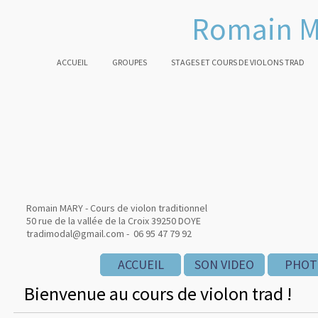
Romain M
ACCUEIL
GROUPES
STAGES ET COURS DE VIOLONS TRAD
Romain MARY - Cours de violon traditionnel
50 rue de la vallée de la Croix 39250 DOYE
tradimodal@gmail.com - 06 95 47 79 92
ACCUEIL
ACCUEIL
ACCUEIL
SON VIDEO
SON VIDEO
SON VIDEO
PHOT
PHOT
PHOT
Bienvenue au cours de violon trad !