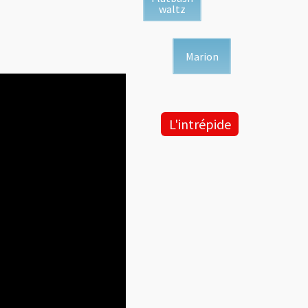
waltz
Marion
L'intrépide