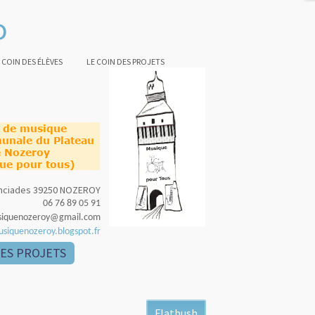
o
 COIN DES ÉLÈVES
LE COIN DES PROJETS
e de musique
unale du Plateau
 Nozeroy
ue pour tous)
nonciades 39250 NOZEROY
06 76 89 05 91
siquenozeroy@gmail.com
usiquenozeroy.blogspot.fr
DES PROJETS
Flatbush