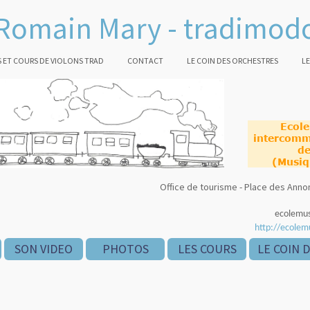
Romain Mary - tradimod
 ET COURS DE VIOLONS TRAD
CONTACT
LE COIN DES ORCHESTRES
LE
Ecol
intercomm
de
(Musiq
Office de tourisme - Place des An
ecolemu
http://ecolem
SON VIDEO
PHOTOS
LES COURS
LE COIN 