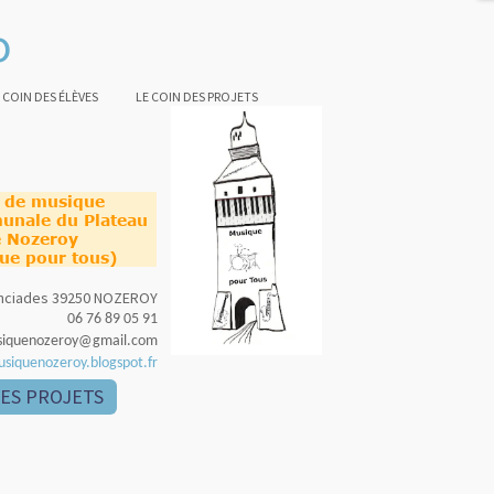
o
 COIN DES ÉLÈVES
LE COIN DES PROJETS
e de musique
unale du Plateau
 Nozeroy
ue pour tous)
nonciades 39250 NOZEROY
06 76 89 05 91
siquenozeroy@gmail.com
usiquenozeroy.blogspot.fr
DES PROJETS