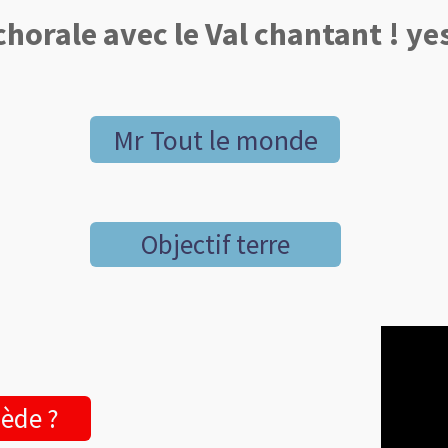
chorale avec le Val chantant ! yes
Mr Tout le monde
Objectif terre
uède ?