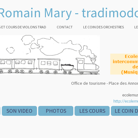
Romain Mary - tradimod
 ET COURS DE VIOLONS TRAD
CONTACT
LE COIN DES ORCHESTRES
LE
Ecol
intercomm
de
(Musiq
Office de tourisme - Place des An
ecolemu
http://ecolem
SON VIDEO
PHOTOS
LES COURS
LE COIN 