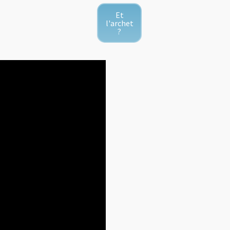
Et
l'archet
?