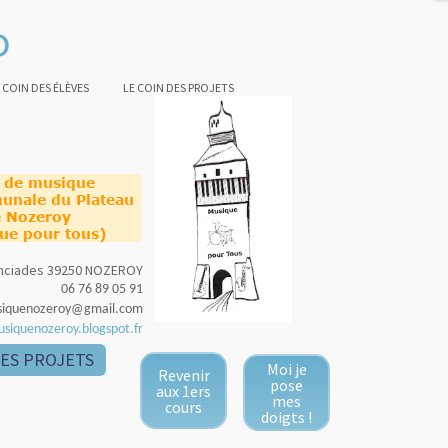
o
 COIN DES ÉLÈVES
LE COIN DES PROJETS
e de musique
unale du Plateau
 Nozeroy
ue pour tous)
nonciades 39250 NOZEROY
06 76 89 05 91
siquenozeroy@gmail.com
usiquenozeroy.blogspot.fr
DES PROJETS
Moi je
Revenir
pose
aux 1ers
mes
cours
doigts !