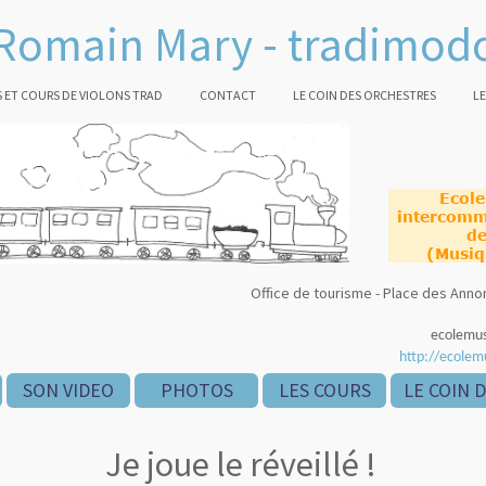
Romain Mary - tradimod
 ET COURS DE VIOLONS TRAD
CONTACT
LE COIN DES ORCHESTRES
LE
Ecol
intercomm
de
(Musiq
Office de tourisme - Place des An
ecolemu
http://ecolem
SON VIDEO
PHOTOS
LES COURS
LE COIN 
Je joue le réveillé !