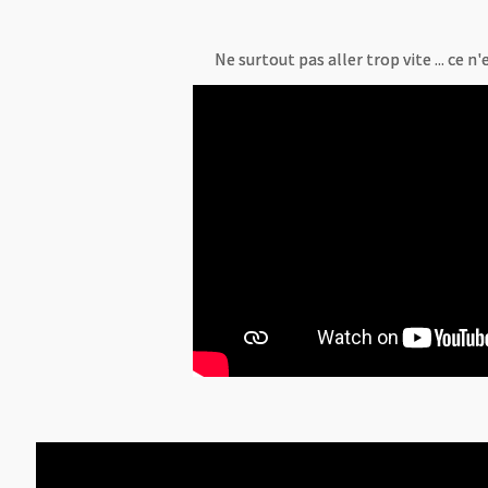
Ne surtout pas aller trop vite ... ce n'e
Ne surtout pas aller trop vite ... ce n'e