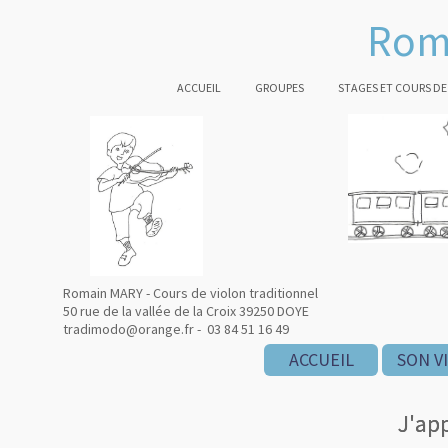
Rom
ACCUEIL
GROUPES
STAGES ET COURS DE
Romain MARY - Cours de violon traditionnel
50 rue de la vallée de la Croix 39250 DOYE
tradimodo@orange.fr - 03 84 51 16 49
ACCUEIL
SON V
J'app
J'app