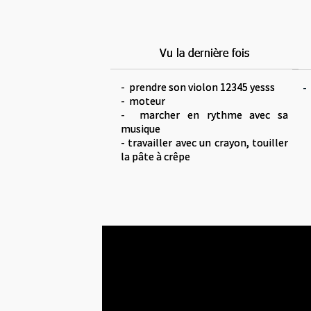
Vu la dernière fois
Vu la dernière fois
- prendre son violon 12345 yesss
- prendre son violon 12345 yesss
-
-
- moteur
- moteur
- marcher en rythme avec sa
- marcher en rythme avec sa
musique
musique
- travailler avec un crayon, touiller
- travailler avec un crayon, touiller
la pâte à crêpe
la pâte à crêpe