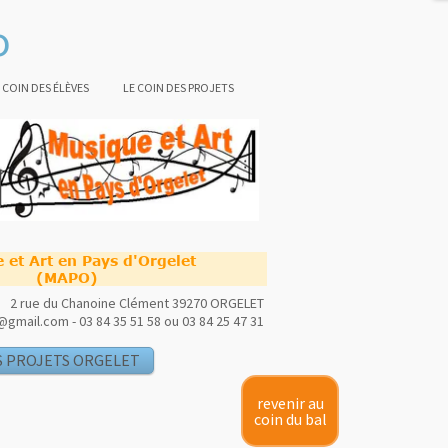
o
 COIN DES ÉLÈVES
LE COIN DES PROJETS
 et Art en Pays d'Orgelet
(MAPO)
2 rue du Chanoine Clément
39270 ORGELET
gmail.com - 03 84 35 51 58 ou 03 84 25 47 31
S PROJETS ORGELET
revenir au
coin du bal