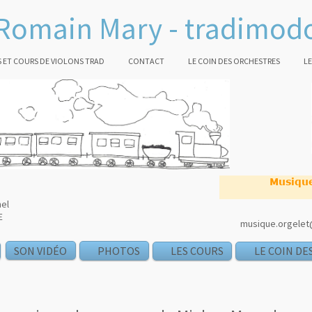
Romain Mary - tradimod
 ET COURS DE VIOLONS TRAD
CONTACT
LE COIN DES ORCHESTRES
LE
Musique
nel
E
musique.orgelet@
SON VIDÉO
PHOTOS
LES COURS
LE COIN DE