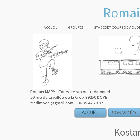
Romai
ACCUEIL
GROUPES
STAGES ET COURS DE VIOLO
Romain MARY - Cours de violon traditionnel
Romain MARY - Cours de violon traditionnel
50 rue de la vallée de la Croix 39250 DOYE
50 rue de la vallée de la Croix 39250 DOYE
tradimodal@gmail.com - 06 95 47 79 92
tradimodal@gmail.com - 06 95 47 79 92
ACCUEIL
ACCUEIL
ACCUEIL
ACCUEIL
SON VIDÉO
Kostar