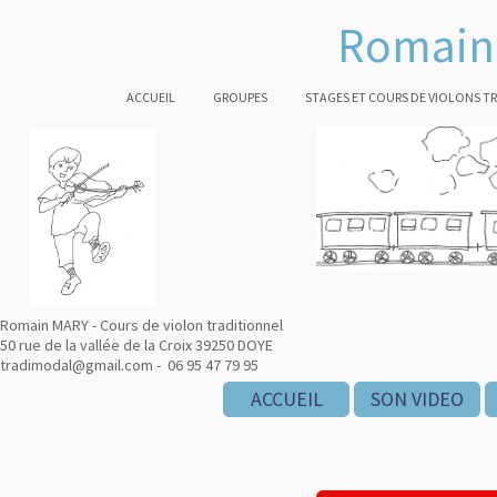
Romain 
ACCUEIL
GROUPES
STAGES ET COURS DE VIOLONS T
Romain MARY - Cours de violon traditionnel
50 rue de la vallée de la Croix 39250 DOYE
tradimodal@gmail.com - 06 95 47 79 95
ACCUEIL
ACCUEIL
SON VIDEO
SON VIDEO