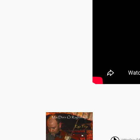
ÿþM a c D a r a   Ó   R a