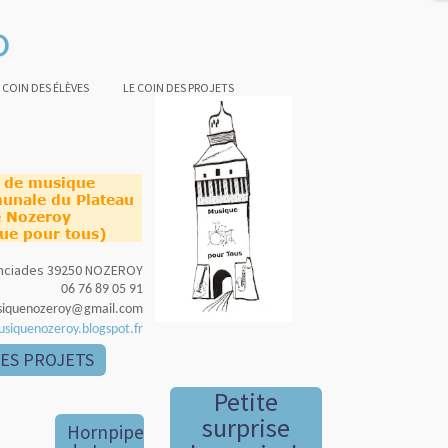
o
 COIN DES ÉLÈVES
LE COIN DES PROJETS
e de musique
unale du Plateau
 Nozeroy
ue pour tous)
nonciades 39250 NOZEROY
06 76 89 05 91
siquenozeroy@gmail.com
usiquenozeroy.blogspot.fr
DES PROJETS
Petite
surprise
Hornpipe