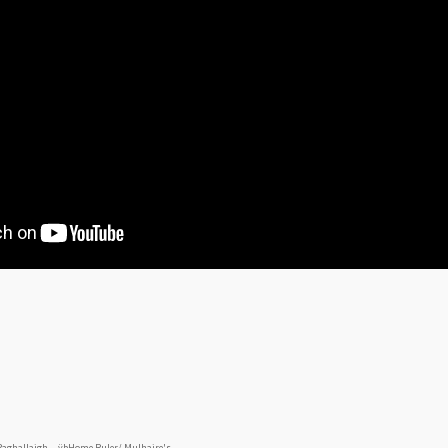
 g h a l l a i g h   
ÿþH o m e   R u l e r /   M u l h a i r e ' s   