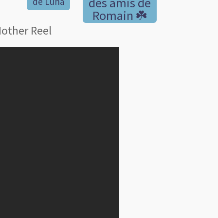
des amis de
de Luna
Romain ☘️
Mother Reel