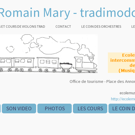
Romain Mary - tradimod
 ET COURS DE VIOLONS TRAD
CONTACT
LE COIN DES ORCHESTRES
LE
Ecol
intercomm
de
(Musiq
Office de tourisme - Place des An
ecolemu
http://ecolem
SON VIDEO
PHOTOS
LES COURS
LE COIN 