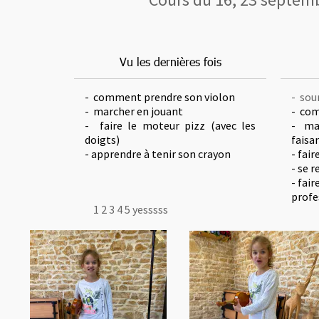
Vu les dernières fois
- comment prendre son violon
- sour
- marcher en jouant
- com
- faire le moteur pizz (avec les
- mar
doigts)
faisan
- apprendre à tenir son crayon
- fair
- se r
- fai
profe
1 2 3 4 5 yesssss