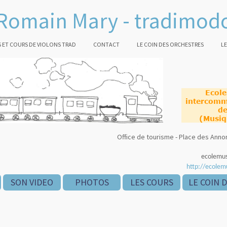
Romain Mary - tradimod
 ET COURS DE VIOLONS TRAD
CONTACT
LE COIN DES ORCHESTRES
LE
Ecol
intercomm
de
(Musiq
Office de tourisme - Place des An
ecolemu
http://ecolem
SON VIDEO
PHOTOS
LES COURS
LE COIN 