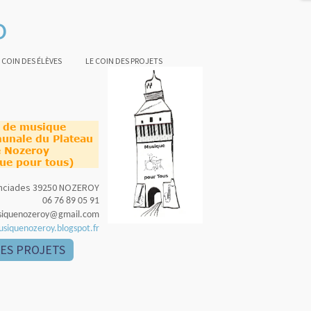
o
 COIN DES ÉLÈVES
LE COIN DES PROJETS
e de musique
unale du Plateau
 Nozeroy
ue pour tous)
nonciades 39250 NOZEROY
06 76 89 05 91
siquenozeroy@gmail.com
usiquenozeroy.blogspot.fr
DES PROJETS