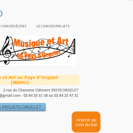
o
 COIN DES ÉLÈVES
LE COIN DES PROJETS
 et Art en Pays d'Orgelet
 et Art en Pays d'Orgelet
(MAPO)
(MAPO)
2 rue du Chanoine Clément
2 rue du Chanoine Clément
39270 ORGELET
39270 ORGELET
gmail.com - 03 84 35 51 58 ou 03 84 25 47 31
gmail.com - 03 84 35 51 58 ou 03 84 25 47 31
S PROJETS ORGELET
revenir au
coin du bal