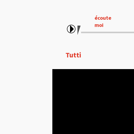
écoute
moi
Tutti