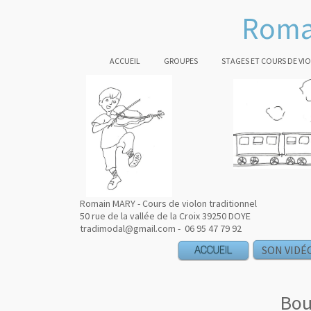
Roma
ACCUEIL
GROUPES
STAGES ET COURS DE VI
Romain MARY - Cours de violon traditionnel
50 rue de la vallée de la Croix 39250 DOYE
tradimodal@gmail.com - 06 95 47 79 92
ACCUEIL
ACCUEIL
SON VIDÉ
Bou