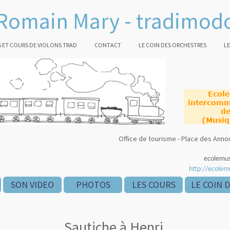
Romain Mary - tradimod
 ET COURS DE VIOLONS TRAD
CONTACT
LE COIN DES ORCHESTRES
LE
Ecol
intercomm
de
(Musiq
Office de tourisme - Place des An
ecolemu
http://ecolem
SON VIDEO
PHOTOS
LES COURS
LE COIN 
Sautiche à Henri