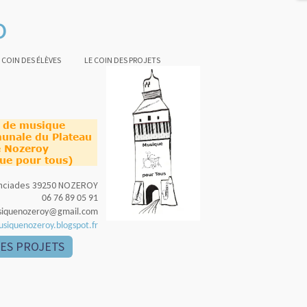
o
 COIN DES ÉLÈVES
LE COIN DES PROJETS
e de musique
unale du Plateau
 Nozeroy
ue pour tous)
nonciades 39250 NOZEROY
06 76 89 05 91
siquenozeroy@gmail.com
usiquenozeroy.blogspot.fr
DES PROJETS