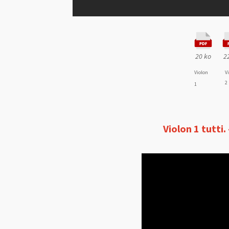
20 ko
2
Violon
V
2
1
Violon 1 tutti.