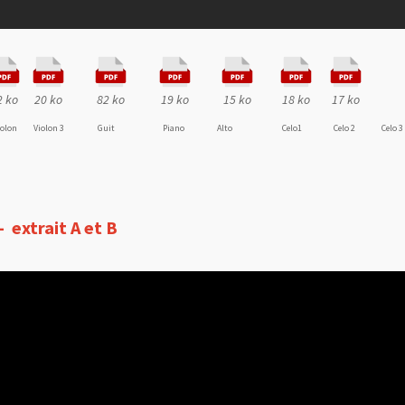
2 ko
20 ko
82 ko
19 ko
15 ko
18 ko
17 ko
iolon
Violon 3
Guit
Piano
Alto
Celo1
Celo 2
Celo 3
 - extrait A et B