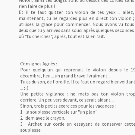
violon, ainsi tes doigts sont au dessus des cordes sans
rien faire de plus !
Et il te faut quitter ton violon de tes yeux ... allez,
maintenant, tu ne regardes plus en direct ton violon ;
utilises la glace pour commencer. Nous avons vu tous
deux que tu y arrives sans souci après quelques secondes
où "tu cherches", après, tout est là en fait.
Consignes Agnès :
Pour quelqu'un qui reprenait le violon depuis le 1
décembre, heu ... un grand bravo ! vraiment ...
Tu as du son, de l'oreille. Il te faut un regard bienveillan
... ;-)
Une petite vigilance : ne mets pas ton violon tro
derrière. Un peu vers devant, ce serait aidant ...
Sinon, trois petits exercices pour les vacances :
1. la souplesse verticale sur "un plan".
2. idem avec le crayon.
3. Archet sur corde en essayant de conserver cett
souplesse.