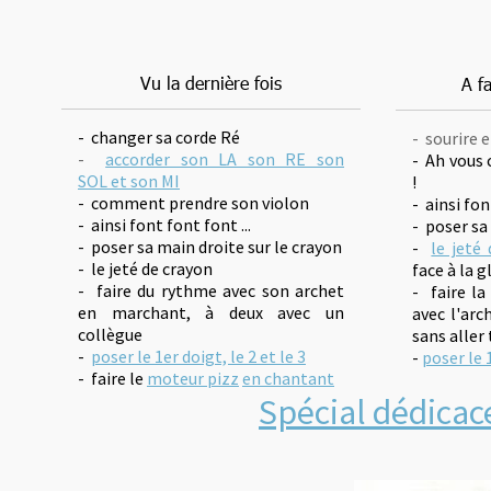
Vu la dernière fois
A fa
- changer sa corde Ré
- sourire e
-
accorder son LA son RE son
- Ah vous c
SOL et son MI
!
- comment prendre son violon
- ainsi fon
- ainsi font font font ...
- poser sa
- poser sa main droite sur le crayon
-
le jeté
- le jeté de crayon
face à la g
- faire du rythme avec son archet
- faire l
en marchant, à deux avec un
avec l'arc
collègue
sans aller 
-
poser le 1er doigt, le 2 et le 3
-
poser le 1
- faire le
moteur pizz
en chantant
Spécial dédicace